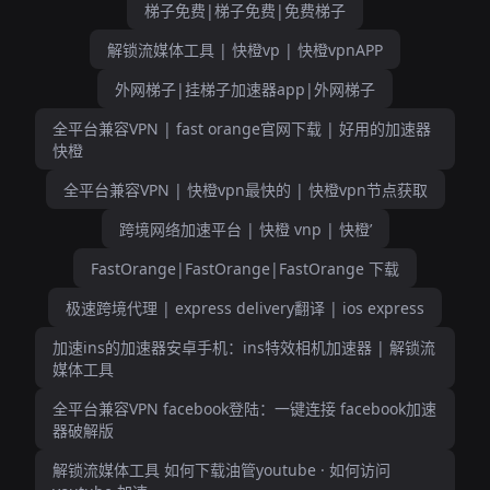
梯子免费|梯子免费|免费梯子
解锁流媒体工具 | 快橙vp | 快橙vpnAPP
外网梯子|挂梯子加速器app|外网梯子
全平台兼容VPN | fast orange官网下载 | 好用的加速器
快橙
全平台兼容VPN | 快橙vpn最快的 | 快橙vpn节点获取
跨境网络加速平台 | 快橙 vnp | 快橙’
FastOrange|FastOrange|FastOrange 下载
极速跨境代理 | express delivery翻译 | ios express
加速ins的加速器安卓手机：ins特效相机加速器 | 解锁流
媒体工具
全平台兼容VPN facebook登陆：一键连接 facebook加速
器破解版
解锁流媒体工具 如何下载油管youtube · 如何访问