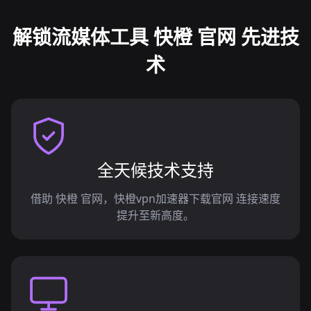
解锁流媒体工具 快橙 官网 先进技
术
全天候技术支持
借助 快橙 官网，快橙vpn加速器下载官网 连接速度
提升至新高度。