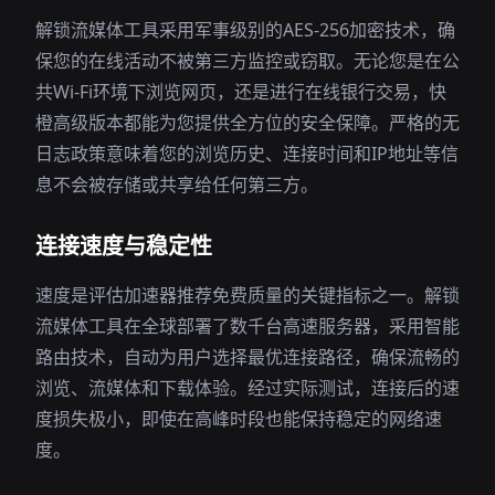
解锁流媒体工具采用军事级别的AES-256加密技术，确
保您的在线活动不被第三方监控或窃取。无论您是在公
共Wi-Fi环境下浏览网页，还是进行在线银行交易，快
橙高级版本都能为您提供全方位的安全保障。严格的无
日志政策意味着您的浏览历史、连接时间和IP地址等信
息不会被存储或共享给任何第三方。
连接速度与稳定性
速度是评估加速器推荐免费质量的关键指标之一。解锁
流媒体工具在全球部署了数千台高速服务器，采用智能
路由技术，自动为用户选择最优连接路径，确保流畅的
浏览、流媒体和下载体验。经过实际测试，连接后的速
度损失极小，即使在高峰时段也能保持稳定的网络速
度。