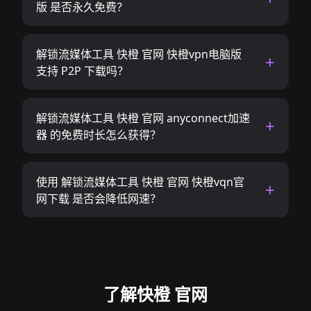
版 是否永久免费？
解锁流媒体工具 快橙 官网 快橙vpn电脑版
支持 P2P 下载吗？
解锁流媒体工具 快橙 官网 anyconnect加速
器 的免费时长怎么获得？
使用 解锁流媒体工具 快橙 官网 快橙vqn官
网下载 是否会降低网速？
了解快橙 官网