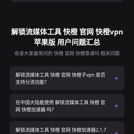
解锁流媒体工具 快橙 官网 快橙vpn
苹果版 用户问题汇总
收录大家最常问的 快橙 官网 快橙靠谱吗 相关问题
解锁流媒体工具 快橙 官网 快橙子vpn 是否
支持分流功能？
在中国大陆能使用 解锁流媒体工具 快橙 官
网 快橙加速器 吗？
解锁流媒体工具 快橙 官网 快橙加速器2.1.7